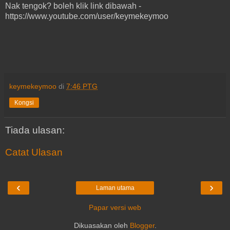
Nak tengok? boleh klik link dibawah -
https://www.youtube.com/user/keymekeymoo
keymekeymoo
di
7:46 PTG
Kongsi
Tiada ulasan:
Catat Ulasan
‹
›
Laman utama
Papar versi web
Dikuasakan oleh
Blogger
.