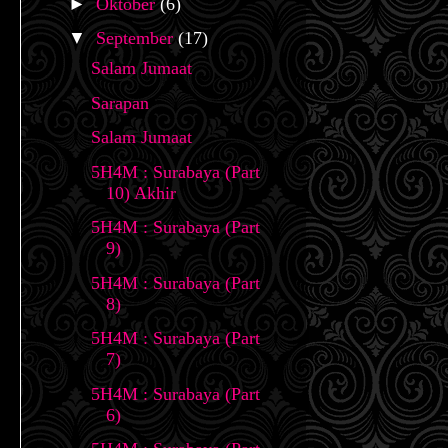
►
Oktober
(6)
▼
September
(17)
Salam Jumaat
Sarapan
Salam Jumaat
5H4M : Surabaya (Part
10) Akhir
5H4M : Surabaya (Part
9)
5H4M : Surabaya (Part
8)
5H4M : Surabaya (Part
7)
5H4M : Surabaya (Part
6)