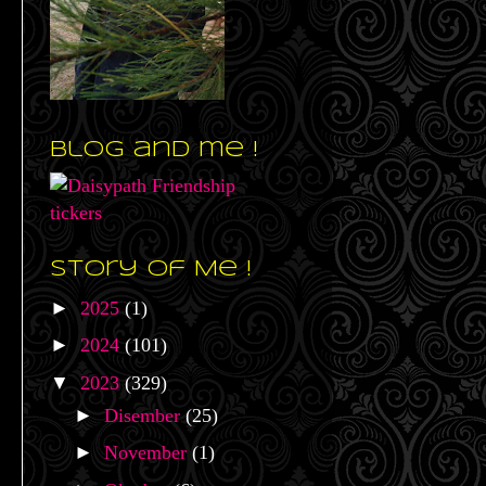
Blog and me !
Story of Me !
►
2025
(1)
►
2024
(101)
▼
2023
(329)
►
Disember
(25)
►
November
(1)